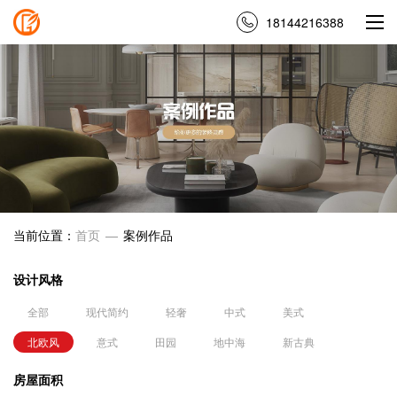
18144216388
当前位置：
首页
案例作品
—
设计风格
全部
现代简约
轻奢
中式
美式
北欧风
意式
田园
地中海
新古典
房屋面积